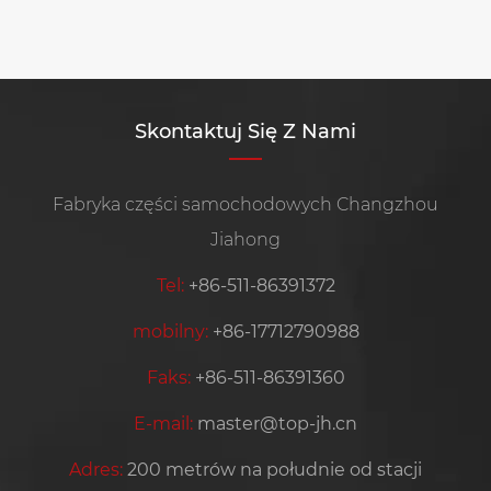
Zobacz więcej >>
Skontaktuj Się Z Nami
Fabryka części samochodowych Changzhou
Jiahong
Tel:
+86-511-86391372
mobilny:
+86-17712790988
Faks:
+86-511-86391360
E-mail:
master@top-jh.cn
Adres:
200 metrów na południe od stacji