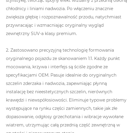
stylistykę, tworząc spójny efekt wizualny z przednią osłoną
chłodnicy i liniami nadwozia. Po włączeniu znacznie
zwiększa głębię i rozpoznawalność przodu, natychmiast
przywracając i wzmacniając oryginalny wygląd
zewnętrzny SUV-a klasy premium.
2. Zastosowano precyzyjną technologię formowania
oryginalnego pojazdu ze skanowaniem 1:1. Każdy punkt
mocowania, krzywa i interfejs są ściśle zgodne ze
specyfikacjami OEM. Pasuje idealnie do oryginalnych
szczelin zderzaka i nadwozia, zapewniając płynną
instalację bez nieestetycznych szczelin, nierównych
krawędzi i niewspółosiowości. Eliminuje typowe problemy
występujące na rynku części zamiennych, takie jak złe
dopasowanie, odgłosy grzechotania i wibracje wywołane
wiatrem, utrzymując całą przednią część zewnętrzną w