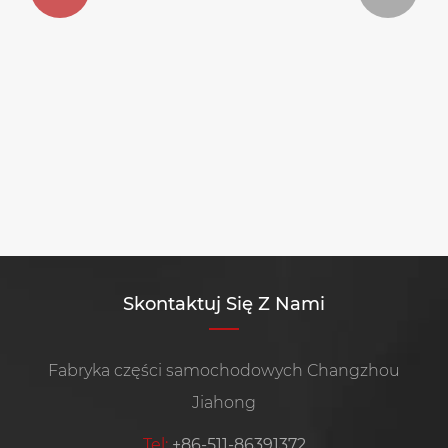
W jaki sposób zespół przedniej osłony
chłodnicy samochodu poprawia osiągi i
wygląd pojazdu?
Zobacz więcej >>
Skontaktuj Się Z Nami
Fabryka części samochodowych Changzhou
Jiahong
Tel:
+86-511-86391372