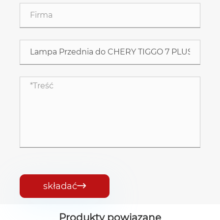
składać

Produkty powiązane