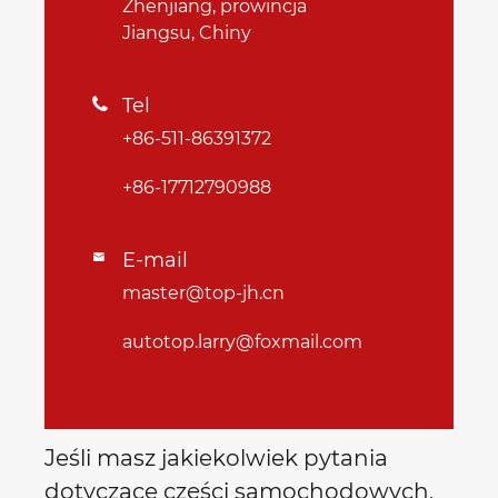
Zhenjiang, prowincja
Jiangsu, Chiny
Tel

+86-511-86391372
+86-17712790988
E-mail

master@top-jh.cn
autotop.larry@foxmail.com
Jeśli masz jakiekolwiek pytania
dotyczące części samochodowych,