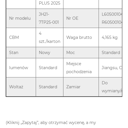
PLUS 2025
JH21-
L605001047
Nr modelu
Nr OE
7TP25-001
R605001048
4
CBM
Waga brutto
4,165 kg
szt./karton
Stan
Nowy
Moc
Standard
Miejsce
lumenów
Standard
Jiangsu, Chi
pochodzenia
Do
Woltaż
Standard
Zamiar
wymiany/na
(Kliknij „Zapytaj”, aby otrzymać wycenę, a my